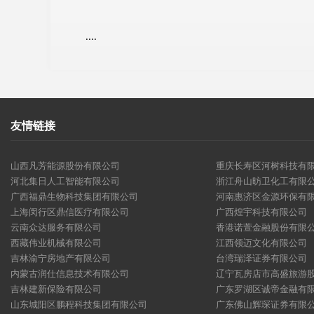
....
友情链接
山西凡芳能源股份有限公司
重庆长寿区河树科技有
河北集日人工智能有限公司
浙江舟山昉卫化工有限
广西福鼎生物科技集团有限公司
河南惠济区金源环保有
上海闵行区鼎信医疗有限公司
广西煌宇科技有限公司
云南众达服务有限公司
香港诺萱金融股份有限
西藏伟业机械有限公司
江西领迈文化有限公司
吉林渝宁房地产有限公司
台湾瑞泽证券有限公司
内蒙古润仕信息技术有限公司
辽宁瓦房店市高盛旅游
吉林建新保险有限公司
广东罗湖区诚帝金融有
山东城阳区鹏程科技集团有限公司
广东佛山辉琛证券有限